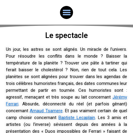
Aller
Menu
au
contenu
Le spectacle
Un jour, les astres se sont alignés. Un miracle de l’univers.
Pour résoudre les conflits dans le monde ? Baisser la
température de la planète ? Trouver une pâte à tartiner qui
ferait baisser le cholestérol ? Non, rien de tout cela. Les
planètes se sont alignées pour trouver dans les agendas de
trois célèbres humoristes français, des dates communes leur
permettant de partir en tournée. Ces humoristes sont :
agressif, menaçant et très soupe au lait concernant
Jérémy
Ferrari
. Absurde, déconnecté du réel (et parfois gênant)
concernant
Arnaud Tsamere
. Et pas vraiment certain de quel
camp choisir concernant
Baptiste Lecaplain
. Les 3 amis et
artistes (ou l’inverse) sévissent depuis des années à la
présentation des « Duos impossibles de Ferrari » faisant de